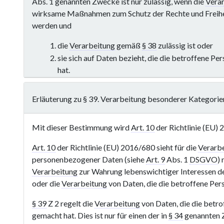
Abs. 1 genannten Zwecke ist nur zulässig, wenn die
Vera
wirksame Maßnahmen zum Schutz der Rechte und Freihei
werden und
die
Verarbeitung
gemäß
§ 38
zulässig ist oder
sie sich auf Daten bezieht, die die betroffene Pe
hat.
Erläuterung zu § 39. Verarbeitung besonderer Kategor
Mit dieser Bestimmung wird
Art. 10
der Richtlinie (EU)
Art. 10
der Richtlinie (EU) 2016/680 sieht für die
Verarb
personenbezogener Daten (siehe
Art. 9
Abs. 1
DSGVO
)
Verarbeitung
zur Wahrung lebenswichtiger Interessen de
oder die
Verarbeitung
von Daten, die die betroffene Perso
§ 39
Z 2 regelt die
Verarbeitung
von Daten, die die betro
gemacht hat. Dies ist nur für einen der in
§ 34
genannten Z