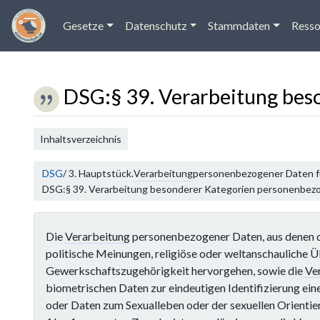
Gesetze
Datenschutz
Stammdaten
Resso
DSG
:
§ 39. Verarbeitung be
Wechseln zu:
Navigation
,
Suche
Inhaltsverzeichnis
DSG
/ 3. Hauptstück.
Verarbeitung
personenbezogener Daten fü
DSG:§ 39. Verarbeitung besonderer Kategorien personenbez
Die
Verarbeitung
personenbezogener Daten, aus denen di
politische Meinungen, religiöse oder weltanschauliche 
Gewerkschaftszugehörigkeit hervorgehen, sowie die
Ve
biometrischen Daten zur eindeutigen Identifizierung ein
oder Daten zum Sexualleben oder der sexuellen Orientieru