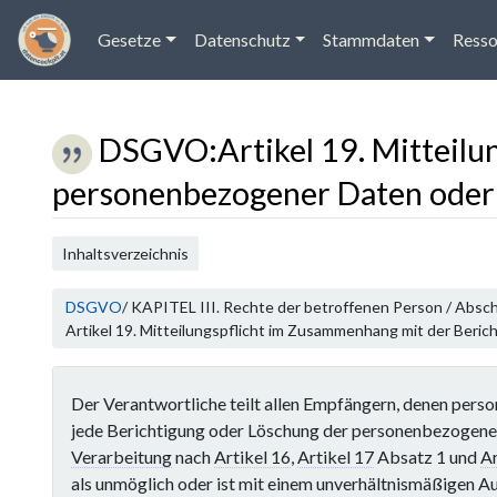
Gesetze
Datenschutz
Stammdaten
Resso
DSGVO
:
Artikel 19. Mitteil
personenbezogener Daten oder 
Wechseln zu:
Navigation
,
Suche
Inhaltsverzeichnis
DSGVO
/ KAPITEL III. Rechte der betroffenen Person / Absch
Artikel 19. Mitteilungspflicht im Zusammenhang mit der Ber
Der Verantwortliche teilt allen Empfängern, denen per
jede Berichtigung oder Löschung der personenbezogene
Verarbeitung
nach
Artikel 16
,
Artikel 17
Absatz 1 und
Ar
als unmöglich oder ist mit einem unverhältnismäßigen 