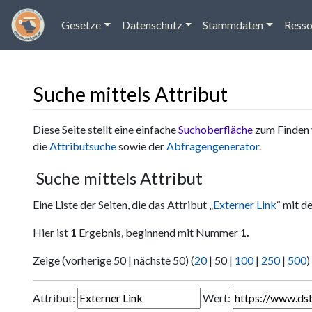
Gesetze
Datenschutz
Stammdaten
Resso
Suche mittels Attribut
Wechseln zu:
Navigation
,
Suche
Diese Seite stellt eine einfache
Suchoberfläche
zum Finden 
die
Attributsuche
sowie der
Abfragengenerator
.
Suche mittels Attribut
Eine Liste der Seiten, die das Attribut „
Externer Link
“ mit d
Hier ist
1
Ergebnis, beginnend mit Nummer
1.
Zeige (
vorherige 50
|
nächste 50
) (
20
|
50
|
100
|
250
|
500
)
Attribut:
Wert: