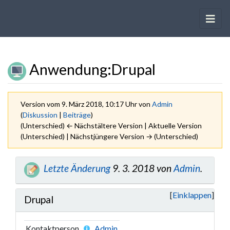
Anwendung
:
Drupal
Version vom 9. März 2018, 10:17 Uhr von
Admin
(
Diskussion
|
Beiträge
)
(Unterschied) ← Nächstältere Version | Aktuelle Version
(Unterschied) | Nächstjüngere Version → (Unterschied)
Wechseln zu:
Navigation
,
Suche
Letzte Änderung
9. 3. 2018 von
Admin
.
Einklappen
Drupal
Kontaktperson
Admin