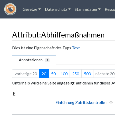
Gesetze
Datenschutz
Stammdaten
Resso
Attribut:Abhilfemaßnahmen
Wechseln zu:
Navigation
,
Suche
Dies ist eine Eigenschaft des Typs
Text
.
Annotationen
1
vorherige 20
20
50
100
250
500
nächste 20
Unterhalb wird eine Seite angezeigt, auf denen für dieses 
E
Einführung Zutrittskontrolle
+