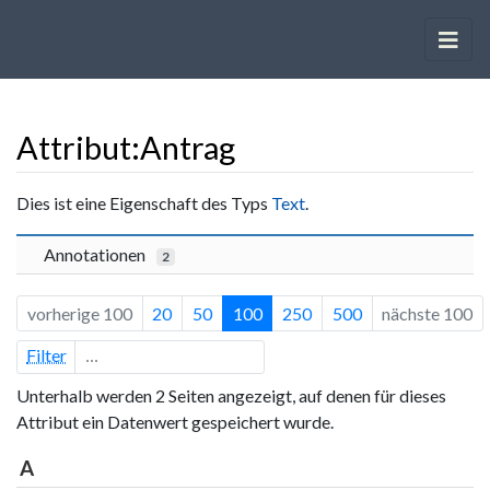
Attribut:Antrag
Wechseln zu:
Navigation
,
Suche
Dies ist eine Eigenschaft des Typs
Text
.
Annotationen
2
vorherige 100
20
50
100
250
500
nächste 100
Filter
Unterhalb werden 2 Seiten angezeigt, auf denen für dieses
Attribut ein Datenwert gespeichert wurde.
A