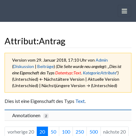
Attribut:Antrag
Version vom 29. Januar 2018, 17:10 Uhr von
Admin
(
Diskussion
|
Beiträge
)
(Die Seite wurde neu angelegt: „Dies ist
eine Eigenschaft des Typs
Datentyp::Text
.
Kategorie:Attribute
“)
(Unterschied) ← Nächstältere Version | Aktuelle Version
(Unterschied) | Nächstjüngere Version → (Unterschied)
Wechseln zu:
Navigation
,
Suche
Dies ist eine Eigenschaft des Typs
Text
.
Annotationen
2
vorherige 20
20
50
100
250
500
nächste 20