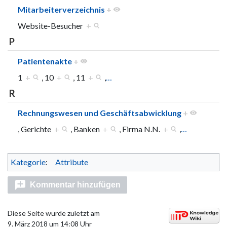
Mitarbeiterverzeichnis
+
Website-Besucher
+
P
Patientenakte
+
1
+
, 10
+
, 11
+
,
…
R
Rechnungswesen und Geschäftsabwicklung
+
, Gerichte
+
, Banken
+
, Firma N.N.
+
,
…
Kategorie
:
Attribute
Kommentar hinzufügen
Diese Seite wurde zuletzt am
9. März 2018 um 14:08 Uhr