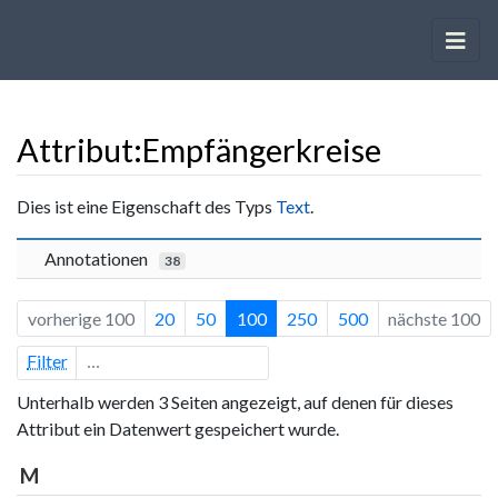
Attribut:Empfängerkreise
Wechseln zu:
Navigation
,
Suche
Dies ist eine Eigenschaft des Typs
Text
.
Annotationen
38
vorherige 100
20
50
100
250
500
nächste 100
Filter
Unterhalb werden 3 Seiten angezeigt, auf denen für dieses
Attribut ein Datenwert gespeichert wurde.
M