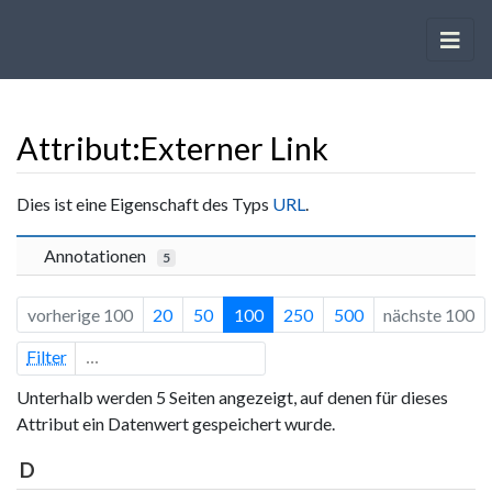
Attribut:Externer Link
Wechseln zu:
Navigation
,
Suche
Dies ist eine Eigenschaft des Typs
URL
.
Annotationen
5
vorherige 100
20
50
100
250
500
nächste 100
Filter
Unterhalb werden 5 Seiten angezeigt, auf denen für dieses
Attribut ein Datenwert gespeichert wurde.
D