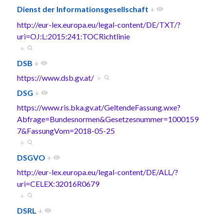
Dienst der Informationsgesellschaft
+
http://eur-lex.europa.eu/legal-content/DE/TXT/?
uri=OJ:L:2015:241:TOCRichtlinie
+
DSB
+
https://www.dsb.gv.at/
+
DSG
+
https://www.ris.bka.gv.at/GeltendeFassung.wxe?
Abfrage=Bundesnormen&Gesetzesnummer=1000159
7&FassungVom=2018-05-25
+
DSGVO
+
http://eur-lex.europa.eu/legal-content/DE/ALL/?
uri=CELEX:32016R0679
+
DSRL
+