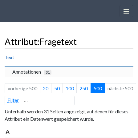
Attribut:Fragetext
Wechseln zu:
Navigation
,
Suche
Text
Annotationen
31
vorherige 500
20
50
100
250
500
nächste 500
Filter
Unterhalb werden 31 Seiten angezeigt, auf denen für dieses
Attribut ein Datenwert gespeichert wurde.
A