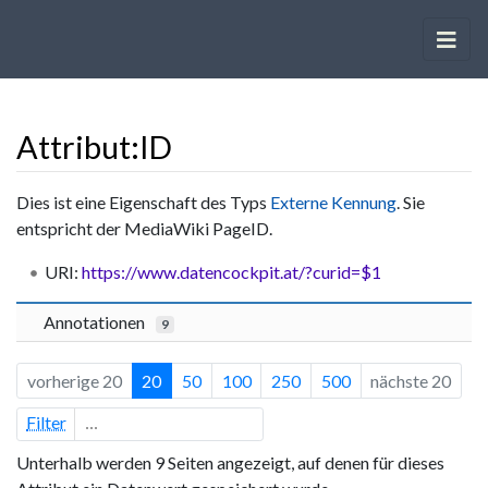
Attribut:ID
Wechseln zu:
Navigation
,
Suche
Dies ist eine Eigenschaft des Typs
Externe Kennung
. Sie
entspricht der MediaWiki PageID.
URI:
https://www.datencockpit.at/?curid=$1
Annotationen
9
vorherige 20
20
50
100
250
500
nächste 20
Filter
Unterhalb werden 9 Seiten angezeigt, auf denen für dieses