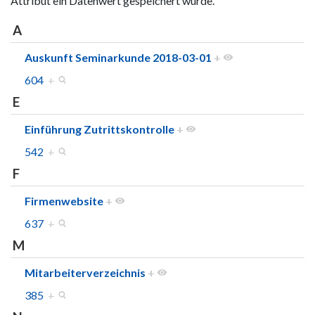
Attribut ein Datenwert gespeichert wurde.
A
Auskunft Seminarkunde 2018-03-01
+
604
+
E
Einführung Zutrittskontrolle
+
542
+
F
Firmenwebsite
+
637
+
M
Mitarbeiterverzeichnis
+
385
+