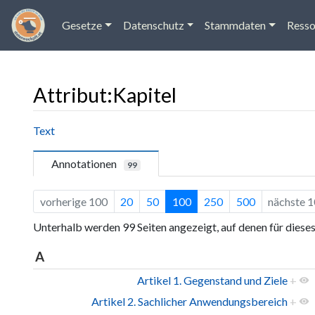
Gesetze
Datenschutz
Stammdaten
Resso
Attribut:Kapitel
Wechseln zu:
Navigation
,
Suche
Text
Annotationen
99
vorherige 100
20
50
100
250
500
nächste 
Unterhalb werden 99 Seiten angezeigt, auf denen für diese
A
Artikel 1. Gegenstand und Ziele
+
Artikel 2. Sachlicher Anwendungsbereich
+