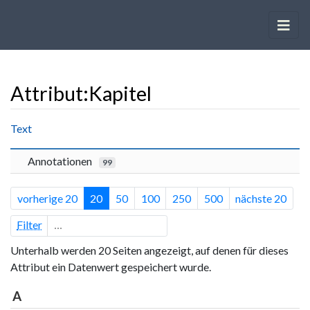
Attribut:Kapitel
Wechseln zu:
Navigation
,
Suche
Text
Annotationen
99
vorherige 20
20
50
100
250
500
nächste 20
Filter
Unterhalb werden 20 Seiten angezeigt, auf denen für dieses
Attribut ein Datenwert gespeichert wurde.
A