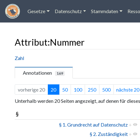
Gesetze
Datenschutz
Stammdaten
Resso
Attribut:Nummer
Wechseln zu:
Navigation
,
Suche
Zahl
Annotationen
169
vorherige 20
20
50
100
250
500
nächste 20
Unterhalb werden 20 Seiten angezeigt, auf denen für diese
§
§ 1. Grundrecht auf Datenschutz
+
§ 2. Zuständigkeit
+