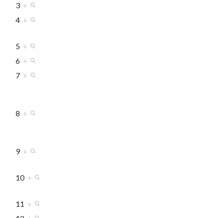
3
+
4
+
5
+
6
+
7
+
8
+
9
+
10
+
11
+