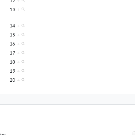
12
+
13
+
14
+
15
+
16
+
17
+
18
+
19
+
20
+
tet.