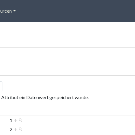
urcen
s Attribut ein Datenwert gespeichert wurde.
1
+
2
+