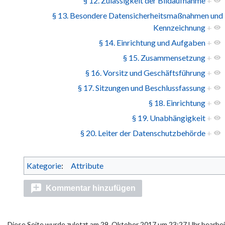
§ 12. Zulässigkeit der Bildaufnahme
+
§ 13. Besondere Datensicherheitsmaßnahmen und
Kennzeichnung
+
§ 14. Einrichtung und Aufgaben
+
§ 15. Zusammensetzung
+
§ 16. Vorsitz und Geschäftsführung
+
§ 17. Sitzungen und Beschlussfassung
+
§ 18. Einrichtung
+
§ 19. Unabhängigkeit
+
§ 20. Leiter der Datenschutzbehörde
+
Kategorie
:
Attribute
Kommentar hinzufügen
Diese Seite wurde zuletzt am 29. Oktober 2017 um 23:27 Uhr bearbei