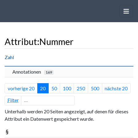
Attribut:Nummer
Wechseln zu:
Navigation
,
Suche
Zahl
Annotationen
169
vorherige 20
20
50
100
250
500
nächste 20
Filter
Unterhalb werden 20 Seiten angezeigt, auf denen für dieses
Attribut ein Datenwert gespeichert wurde.
§