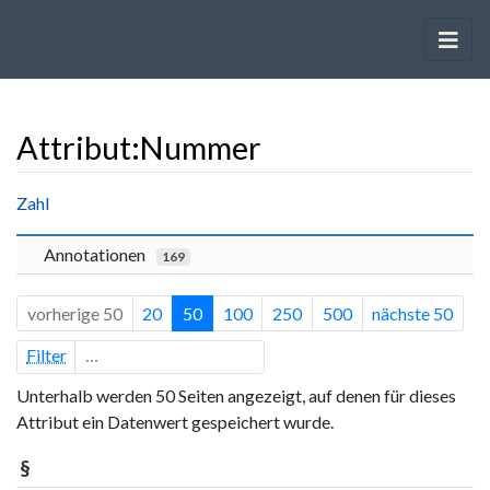
Attribut:Nummer
Wechseln zu:
Navigation
,
Suche
Zahl
Annotationen
169
vorherige 50
20
50
100
250
500
nächste 50
Filter
Unterhalb werden 50 Seiten angezeigt, auf denen für dieses
Attribut ein Datenwert gespeichert wurde.
§