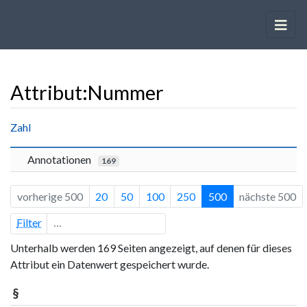
Attribut:Nummer
Wechseln zu:
Navigation
,
Suche
Zahl
Annotationen
169
vorherige 500
20
50
100
250
500
nächste 500
Filter
Unterhalb werden 169 Seiten angezeigt, auf denen für dieses
Attribut ein Datenwert gespeichert wurde.
§