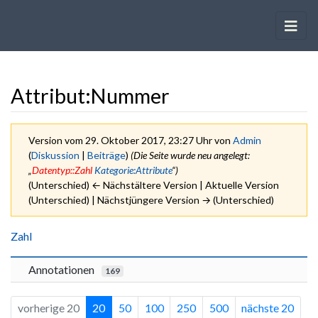
Attribut:Nummer
Version vom 29. Oktober 2017, 23:27 Uhr von
Admin
(
Diskussion
|
Beiträge
)
(Die Seite wurde neu angelegt:
„
Datentyp::Zahl
Kategorie:Attribute
“)
(Unterschied) ← Nächstältere Version | Aktuelle Version
(Unterschied) | Nächstjüngere Version → (Unterschied)
Wechseln zu:
Navigation
,
Suche
Zahl
Annotationen
169
vorherige 20
20
50
100
250
500
nächste 20