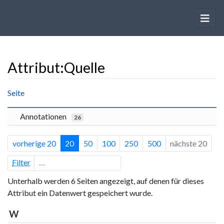
Attribut:Quelle
Wechseln zu:
Navigation
,
Suche
Seite
Annotationen
26
vorherige 20
20
50
100
250
500
nächste 20
Filter
Unterhalb werden 6 Seiten angezeigt, auf denen für dieses
Attribut ein Datenwert gespeichert wurde.
W