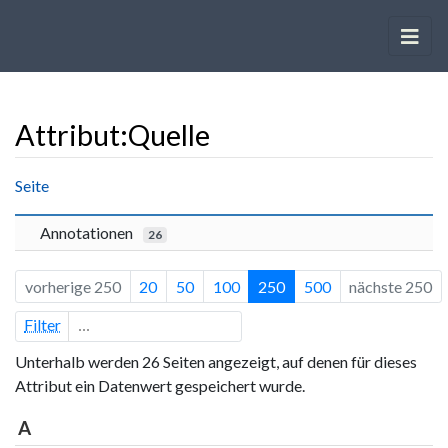
Attribut:Quelle
Wechseln zu:
Navigation
,
Suche
Seite
Annotationen
26
vorherige 250
20
50
100
250
500
nächste 250
Filter
Unterhalb werden 26 Seiten angezeigt, auf denen für dieses
Attribut ein Datenwert gespeichert wurde.
A