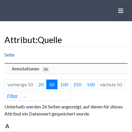
Attribut:Quelle
Wechseln zu:
Navigation
,
Suche
Seite
Annotationen
26
vorherige 50
20
50
100
250
500
nächste 50
Filter
Unterhalb werden 26 Seiten angezeigt, auf denen für dieses
Attribut ein Datenwert gespeichert wurde.
A