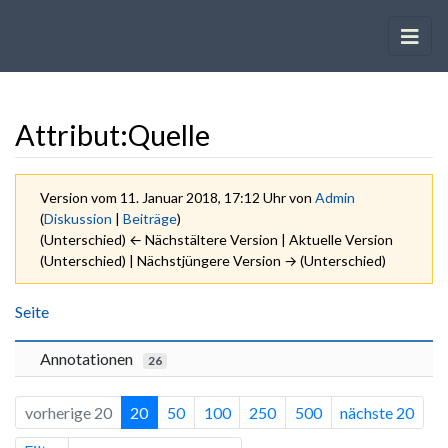
Attribut:Quelle
Version vom 11. Januar 2018, 17:12 Uhr von
Admin
(
Diskussion
|
Beiträge
)
(Unterschied) ← Nächstältere Version | Aktuelle Version
(Unterschied) | Nächstjüngere Version → (Unterschied)
Wechseln zu:
Navigation
,
Suche
Seite
Annotationen
26
vorherige 20
20
50
100
250
500
nächste 20