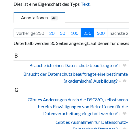
Dies ist eine Eigenschaft des Typs
Text
.
Annotationen
48
vorherige 250
20
50
100
250
500
nächste 
Unterhalb werden 30 Seiten angezeigt, auf denen für diese
B
Brauche ich einen Datenschutzbeauftragten?
+
Braucht der Datenschutzbeauftragte eine bestimmte
(akademische) Ausbildung?
+
G
Gibt es Änderungen durch die DSGVO, selbst wenn
bereits Einwilligungen von Betroffenen für die
Datenverarbeitung eingeholt werden?
+
Gibt es Ausnahmen für Datenschutz-
Folgenabschätzungen?
+