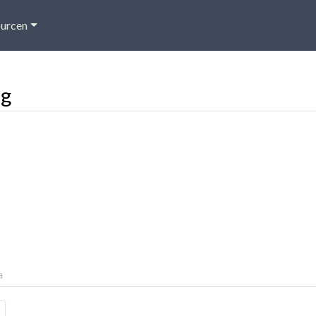
urcen
ng
a