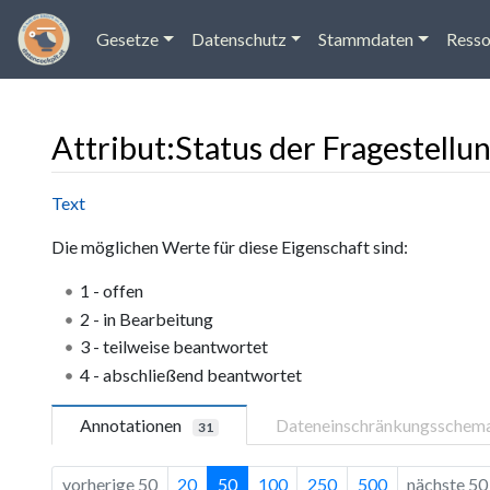
Gesetze
Datenschutz
Stammdaten
Resso
Attribut:Status der Fragestellu
Wechseln zu:
Navigation
,
Suche
Text
Die möglichen Werte für diese Eigenschaft sind:
1 - offen
2 - in Bearbeitung
3 - teilweise beantwortet
4 - abschließend beantwortet
Annotationen
Dateneinschränkungsschem
31
vorherige 50
20
50
100
250
500
nächste 50