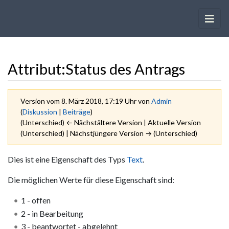
Attribut:Status des Antrags
Version vom 8. März 2018, 17:19 Uhr von
Admin
(
Diskussion
|
Beiträge
)
(Unterschied) ← Nächstältere Version | Aktuelle Version
(Unterschied) | Nächstjüngere Version → (Unterschied)
Wechseln zu:
Navigation
,
Suche
Dies ist eine Eigenschaft des Typs
Text
.
Die möglichen Werte für diese Eigenschaft sind:
1 - offen
2 - in Bearbeitung
3 - beantwortet - abgelehnt