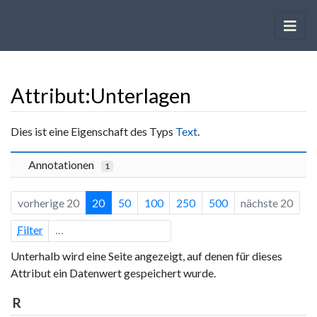
Attribut:Unterlagen
Wechseln zu:
Navigation
,
Suche
Dies ist eine Eigenschaft des Typs
Text
.
Annotationen
1
vorherige 20
20
50
100
250
500
nächste 20
Filter
Unterhalb wird eine Seite angezeigt, auf denen für dieses
Attribut ein Datenwert gespeichert wurde.
R