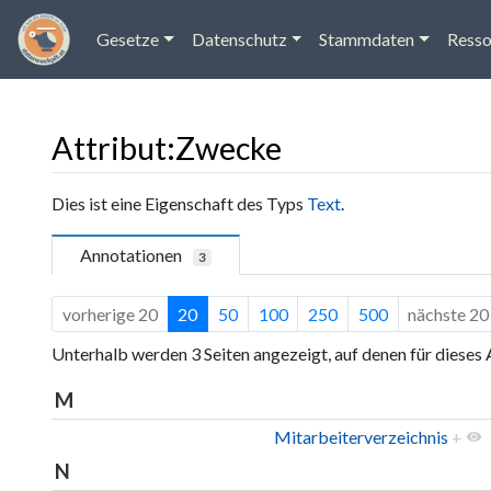
Gesetze
Datenschutz
Stammdaten
Resso
Attribut:Zwecke
Wechseln zu:
Navigation
,
Suche
Dies ist eine Eigenschaft des Typs
Text
.
Annotationen
3
vorherige 20
20
50
100
250
500
nächste 20
Unterhalb werden 3 Seiten angezeigt, auf denen für dieses
M
Mitarbeiterverzeichnis
+
N