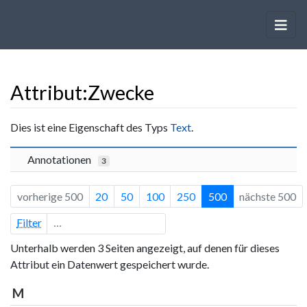
Attribut:Zwecke
Wechseln zu:
Navigation
,
Suche
Dies ist eine Eigenschaft des Typs
Text
.
Annotationen
3
vorherige 500
20
50
100
250
500
nächste 500
Filter
Unterhalb werden 3 Seiten angezeigt, auf denen für dieses
Attribut ein Datenwert gespeichert wurde.
M