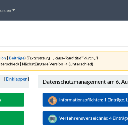
urcen
sion
|
Beiträge
)
(Textersetzung - „ class="card-title"“ durch „“)
nterschied) | Nächstjüngere Version → (Unterschied)
Einklappen
Datenschutzmanagement am 6. Au
n
Informationspflichten
: 1 Einträge
Verfahrensverzeichnis
: 4 Einträ