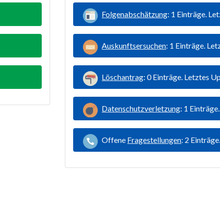
Folgenabschätzung
: 1 Einträge. L
Auskunftsersuchen
: 1 Einträge. L
Löschantrag
: 0 Einträge. Letztes 
Datenschutzverletzung
: 1 Einträg
Offene
Fragestellungen
: 2 Einträg