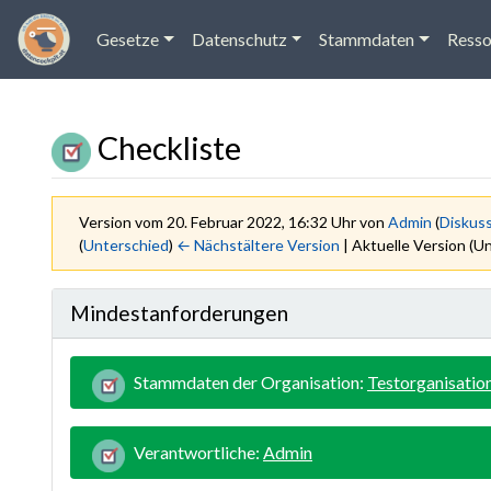
Gesetze
Datenschutz
Stammdaten
Resso
Checkliste
Version vom 20. Februar 2022, 16:32 Uhr von
Admin
(
Diskus
(
Unterschied
)
← Nächstältere Version
| Aktuelle Version (U
Wechseln zu:
Navigation
,
Suche
Mindestanforderungen
Stammdaten der Organisation:
Testorganisatio
Verantwortliche:
Admin