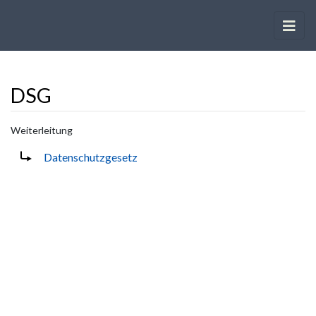
DSG
Weiterleitung
Wechseln zu:
Navigation
,
Suche
Weiterleitung nach:
Datenschutzgesetz