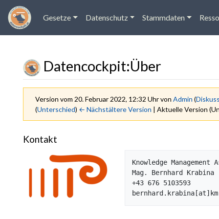
Gesetze
Datenschutz
Stammdaten
Resso
Datencockpit
:
Über
Version vom 20. Februar 2022, 12:32 Uhr von
Admin
(
Diskus
(
Unterschied
)
← Nächstältere Version
| Aktuelle Version (U
Wechseln zu:
Navigation
,
Suche
Kontakt
Knowledge Management A
Mag. Bernhard Krabina

+43 676 5103593
