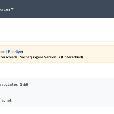
urcen
sion
|
Beiträge
)
nterschied) | Nächstjüngere Version → (Unterschied)
ssociates GmbH
