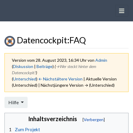
Datencockpit
:
FAQ
Version vom 28. August 2023, 16:34 Uhr von
Admin
(
Diskussion
|
Beiträge
)
(
→‎Wer steckt hinter dem
Datencockpit?
)
(
Unterschied
)
← Nächstältere Version
| Aktuelle Version
(Unterschied) | Nächstjüngere Version → (Unterschied)
Wechseln zu:
Navigation
,
Suche
Hilfe
Inhaltsverzeichnis
1
Zum Projekt