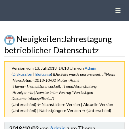
Neuigkeiten
:
Jahrestagung
betrieblicher Datenschutz
Version vom 13. Juli 2018, 14:10 Uhr von
Admin
(
Diskussion
|
Beiträge
)
(Die Seite wurde neu angelegt: „{{News
|Newsdatum=2018/10/02 |Autor=Admin
|Thema=Thema:Datencockpit, Thema:Veranstaltung
|Anzeigen=Ja |Newstext=Im Vortrag "Von lästigen
Dokumentationspflicht…“)
(Unterschied) ← Nächstältere Version | Aktuelle Version
(Unterschied) | Nächstjüngere Version → (Unterschied)
Wechseln zu:
Navigation
,
Suche
2018/10/02
von
Admin
zum Thema