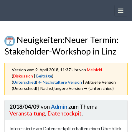
Neuigkeiten
:
Neuer Termin:
Stakeholder-Workshop in Linz
Version vom 9. April 2018, 11:37 Uhr von
Melnicki
(
Diskussion
|
Beiträge
)
(
Unterschied
)
← Nächstältere Version
| Aktuelle Version
(Unterschied) | Nächstjüngere Version → (Unterschied)
Wechseln zu:
Navigation
,
Suche
2018/04/09
von
Admin
zum Thema
Veranstaltung
,
Datencockpit
.
Interessierte am Datencockpit erhalten einen Überblick