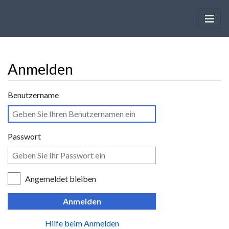
Anmelden
Wechseln zu:
Navigation
,
Suche
Benutzername
Passwort
Angemeldet bleiben
Anmelden
Hilfe beim Anmelden