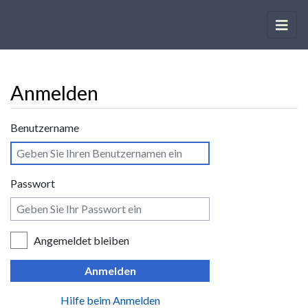
Anmelden
Wechseln zu:
Navigation
,
Suche
Benutzername
Passwort
Angemeldet bleiben
Anmelden
Hilfe beim Anmelden