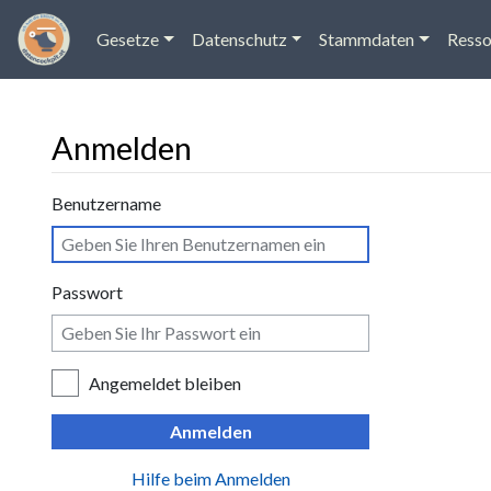
Gesetze
Datenschutz
Stammdaten
Resso
Anmelden
Wechseln zu:
Navigation
,
Suche
Benutzername
Passwort
Angemeldet bleiben
Anmelden
Hilfe beim Anmelden