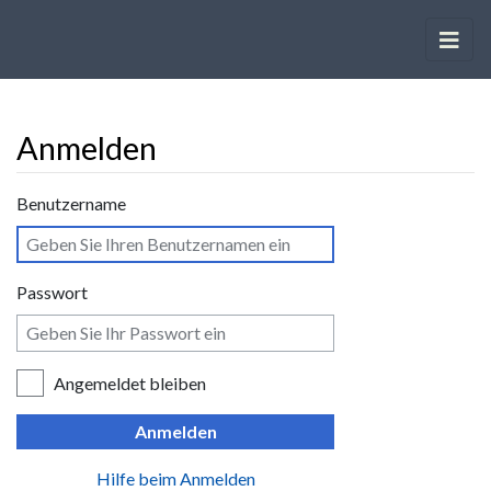
Anmelden
Wechseln zu:
Navigation
,
Suche
Benutzername
Passwort
Angemeldet bleiben
Anmelden
Hilfe beim Anmelden