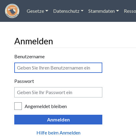
Gesetze
Datenschutz
Stammdaten
Resso
Anmelden
Wechseln zu:
Navigation
,
Suche
Benutzername
Passwort
Angemeldet bleiben
Anmelden
Hilfe beim Anmelden