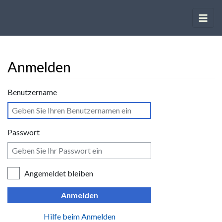
Anmelden
Wechseln zu:
Navigation
,
Suche
Benutzername
Passwort
Angemeldet bleiben
Anmelden
Hilfe beim Anmelden