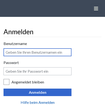
Anmelden
Wechseln zu:
Navigation
,
Suche
Benutzername
Passwort
Angemeldet bleiben
Anmelden
Hilfe beim Anmelden