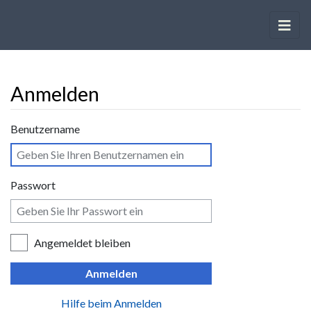
Anmelden
Wechseln zu:
Navigation
,
Suche
Benutzername
Passwort
Angemeldet bleiben
Anmelden
Hilfe beim Anmelden