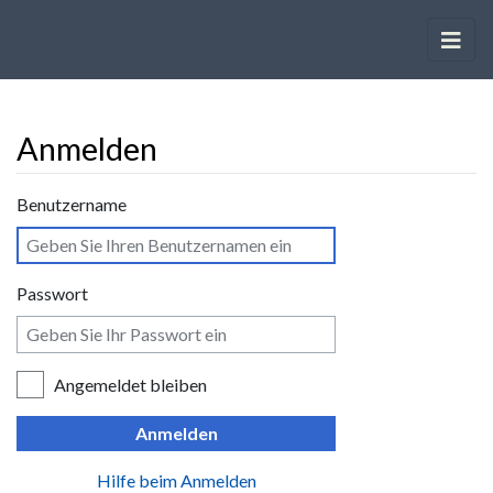
Anmelden
Wechseln zu:
Navigation
,
Suche
Benutzername
Passwort
Angemeldet bleiben
Anmelden
Hilfe beim Anmelden