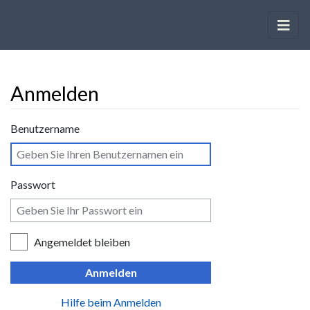
Anmelden
Wechseln zu:
Navigation
,
Suche
Benutzername
Passwort
Angemeldet bleiben
Anmelden
Hilfe beim Anmelden