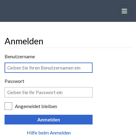
Anmelden
Wechseln zu:
Navigation
,
Suche
Benutzername
Passwort
Angemeldet bleiben
Anmelden
Hilfe beim Anmelden