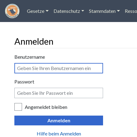
Gesetze
Datenschutz
Stammdaten
Resso
Anmelden
Wechseln zu:
Navigation
,
Suche
Benutzername
Passwort
Angemeldet bleiben
Anmelden
Hilfe beim Anmelden