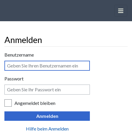
Anmelden
Wechseln zu:
Navigation
,
Suche
Benutzername
Passwort
Angemeldet bleiben
Anmelden
Hilfe beim Anmelden