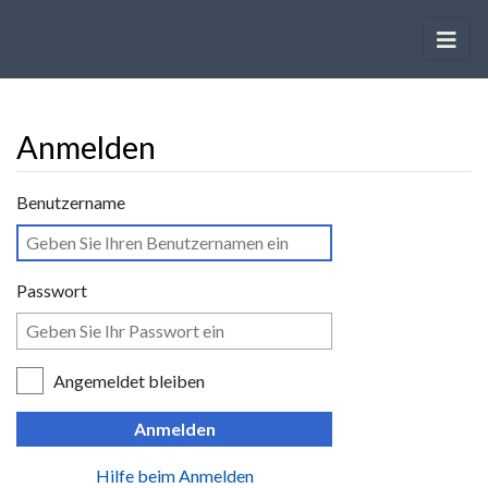
Anmelden
Wechseln zu:
Navigation
,
Suche
Benutzername
Passwort
Angemeldet bleiben
Anmelden
Hilfe beim Anmelden