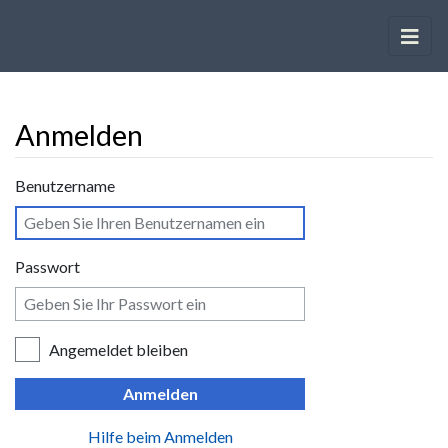
Anmelden
Wechseln zu:
Navigation
,
Suche
Benutzername
Passwort
Angemeldet bleiben
Anmelden
Hilfe beim Anmelden