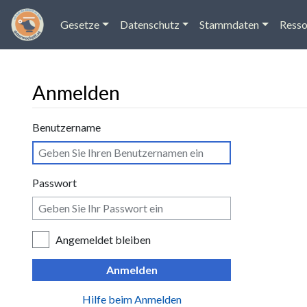
Gesetze
Datenschutz
Stammdaten
Resso
Anmelden
Wechseln zu:
Navigation
,
Suche
Benutzername
Passwort
Angemeldet bleiben
Anmelden
Hilfe beim Anmelden